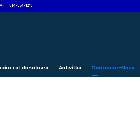
AT
514-351-1213
naires et donateurs
Activités
Contactez-Nous
Impliquez-vous
Home
>
Impliquez-vous