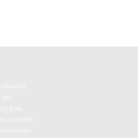
ulturelle,
 des
nt à se
s activités
nautaires.