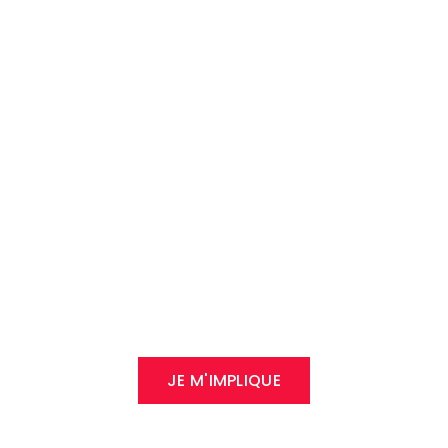
s à nous, aidez l
 devenez bénévole ou supp
haque contribution compt
JE M'IMPLIQUE