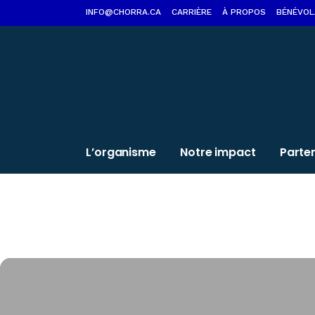
INFO@CHORRA.CA
CARRIÈRE
À PROPOS
BÉNÉVOL
L’organisme
Notre impact
Parte
Ateliers: Bien m’o
vieillir