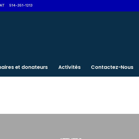
AT
514-351-1213
naires et donateurs
Activités
Contactez-Nous
utiller pour bien v