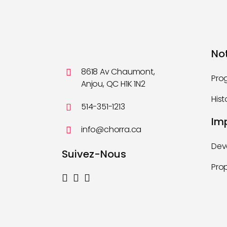
No
8618 Av Chaumont,
Pro
Anjou, QC H1K 1N2
Hist
514-351-1213
Im
info@chorra.ca
Dev
Suivez-Nous
Pro