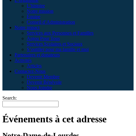
L’organisme
L’histoire
Notre mission
Équipe
Conseil d’Administration
Notre impact
Services aux Personnes et Familles
Anjou Pour Tous
Services Scolaires et Sociaux
S’outiller pour ma famille et moi
Partenaires et donateurs
Activités
Articles
Contactez-Nous
Devenir Membre
Devenir Bénévole
Nous Joindre
Search:
Événements à cet adresse
Notre-Dame-de-Lourdes