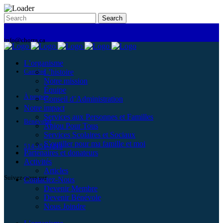
info@chorra.ca
L’organisme
Carrière
L’histoire
Notre mission
Équipe
À propos
Conseil d’Administration
Notre impact
Services aux Personnes et Familles
Bénévolat
Anjou Pour Tous
Services Scolaires et Sociaux
S’outiller pour ma famille et moi
514-351-1213
Partenaires et donateurs
Activités
Articles
Suivez-nous sur
Contactez-Nous
Devenir Membre
Devenir Bénévole
Nous Joindre