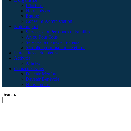
L’organisme
L’histoire
Notre mission
Équipe
Conseil d’Administration
Notre impact
Services aux Personnes et Familles
Anjou Pour Tous
Services Scolaires et Sociaux
S’outiller pour ma famille et moi
Partenaires et donateurs
Activités
Articles
Contactez-Nous
Devenir Membre
Devenir Bénévole
Nous Joindre
Search:
Tous les événements
Home
>
Tous les événements