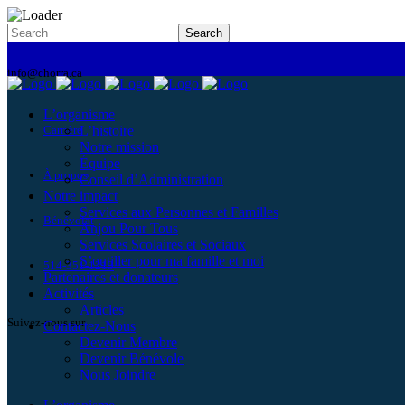
info@chorra.ca
L’organisme
Carrière
L’histoire
Notre mission
Équipe
À propos
Conseil d’Administration
Notre impact
Services aux Personnes et Familles
Bénévolat
Anjou Pour Tous
Services Scolaires et Sociaux
S’outiller pour ma famille et moi
514-351-1213
Partenaires et donateurs
Activités
Articles
Suivez-nous sur
Contactez-Nous
Devenir Membre
Devenir Bénévole
Nous Joindre